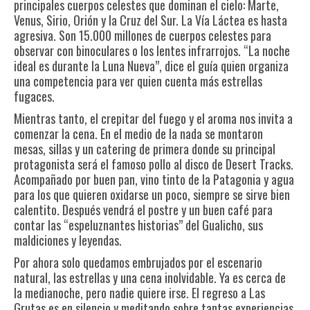
principales cuerpos celestes que dominan el cielo: Marte,
Venus, Sirio, Orión y la Cruz del Sur. La Vía Láctea es hasta
agresiva. Son 15.000 millones de cuerpos celestes para
observar con binoculares o los lentes infrarrojos. “La noche
ideal es durante la Luna Nueva”, dice el guía quien organiza
una competencia para ver quien cuenta más estrellas
fugaces.
Mientras tanto, el crepitar del fuego y el aroma nos invita a
comenzar la cena. En el medio de la nada se montaron
mesas, sillas y un catering de primera donde su principal
protagonista será el famoso pollo al disco de Desert Tracks.
Acompañado por buen pan, vino tinto de la Patagonia y agua
para los que quieren oxidarse un poco, siempre se sirve bien
calentito. Después vendrá el postre y un buen café para
contar las “espeluznantes historias” del Gualicho, sus
maldiciones y leyendas.
Por ahora solo quedamos embrujados por el escenario
natural, las estrellas y una cena inolvidable. Ya es cerca de
la medianoche, pero nadie quiere irse. El regreso a Las
Grutas es en silencio y meditando sobre tantas experiencias